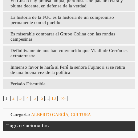
En Cusco hay prensa limpia, periodistas de palabra clara y
pluma decente, en defensa de la verdad
La historia de la FUC es la historia de un compromiso
permanente con el pueblo
Es miserable comparar al Grupo Colina con las rondas
campesinas
Definitivamente nos han convencido que Vladimir Cerrón es
extraterrestre
Inmenso favor le haría al Perú la señora Fujimori si se retira
de una buena vez de la política
Feriado Discutible
1
2
3
4
5
6
...
13
>>
Categoría:
ALBERTO GARCÍA
,
CULTURA
Tags relacionados