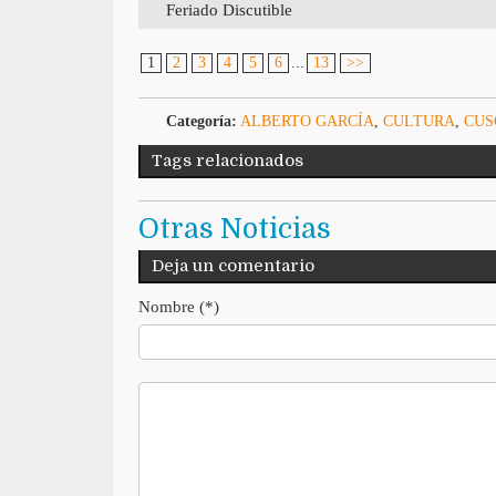
Feriado Discutible
1
2
3
4
5
6
...
13
>>
Categoría:
ALBERTO GARCÍA
,
CULTURA
,
CUS
Tags relacionados
Otras Noticias
Deja un comentario
Nombre (*)