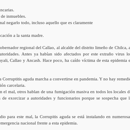
ncarias.
 de inmuebles.
mal negarlo todo, incluso aquello que es claramente
cación a la santa madre.
bernador regional del Callao, al alcalde del distrito limeño de Chilca, a
toridades. Antes ya habían sido afectados por este extraño virus lo
yali, Callao y Ancash. Hace poco, ha caído víctima de esta epidemia e
 La Corruptitis aguda marcha a convertirse en pandemia. Y no hay remedi
ón carcelaria.
n el mal, otros hablan de una fumigación masiva en todos los locales d
n de exorcizar a autoridades y funcionarios porque se sospecha que l
edio para este mal, la Corrupitis aguda se está instalando en numerosa
 emergencia nacional frente a esta epidemia.