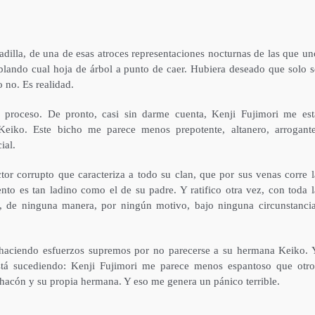
dilla, de una de esas atroces representaciones nocturnas de las que un
mblando cual hoja de árbol a punto de caer. Hubiera deseado que solo s
 no. Es realidad.
proceso. De pronto, casi sin darme cuenta, Kenji Fujimori me est
iko. Este bicho me parece menos prepotente, altanero, arrogante
ial.
r corrupto que caracteriza a todo su clan, que por sus venas corre l
o es tan ladino como el de su padre. Y ratifico otra vez, con toda l
, de ninguna manera, por ningún motivo, bajo ninguna circunstancia
tá haciendo esfuerzos supremos por no parecerse a su hermana Keiko. 
tá sucediendo: Kenji Fujimori me parece menos espantoso que otro
Chacón y su propia hermana. Y eso me genera un pánico terrible.