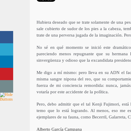
Hubiera deseado que se trate solamente de una pesa
sale cubierto de sudor de los pies a la cabeza, te
trate de una perversa jugada de la imaginación. Pero
No sé en qué momento se inició este dramático 
pareciendo menos repugnante que su hermana Ke
sinvergüenza y odioso que la excandidata presidenc
Me digo a mí mismo: pero lleva en su ADN el facto
misma sangre nipona del reo, que su comportamient
fuerza de mi conciencia remordida: nunca, jamás
votaría por este accidente de la política.
Pero, debo admitir que el tal Kenji Fujimori, es
temo que lo está logrando. Al menos, eso me es
ejemplares de su fauna, como Becerril, Galarreta, 
Alberto García Campana