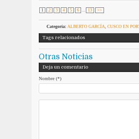
1
2
3
4
5
6
...
13
>>
Categoría:
ALBERTO GARCÍA
,
CUSCO EN PO
Tags relacionados
Otras Noticias
Deja un comentario
Nombre (*)