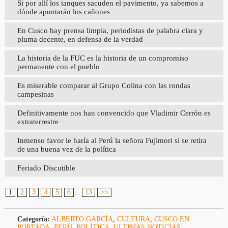
Si por allí los tanques sacuden el pavimento, ya sabemos a
dónde apuntarán los cañones
En Cusco hay prensa limpia, periodistas de palabra clara y
pluma decente, en defensa de la verdad
La historia de la FUC es la historia de un compromiso
permanente con el pueblo
Es miserable comparar al Grupo Colina con las rondas
campesinas
Definitivamente nos han convencido que Vladimir Cerrón es
extraterrestre
Inmenso favor le haría al Perú la señora Fujimori si se retira
de una buena vez de la política
Feriado Discutible
1
2
3
4
5
6
...
13
>>
Categoría:
ALBERTO GARCÍA
,
CULTURA
,
CUSCO EN
PORTADA
,
PERÚ
,
POLÍTICA
,
ULTIMAS NOTICIAS