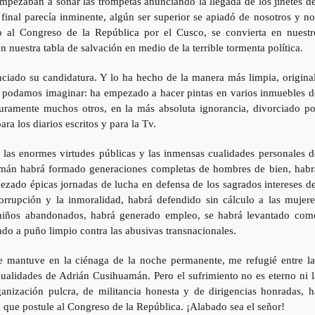
mpezaban a sonar las trompetas anunciando la llegada de los jinetes de
final parecía inminente, algún ser superior se apiadó de nosotros y no
 al Congreso de la República por el Cusco, se convierta en nuestr
n nuestra tabla de salvación en medio de la terrible tormenta política.
iado su candidatura. Y lo ha hecho de la manera más limpia, original
nos podamos imaginar: ha empezado a hacer pintas en varios inmuebles d
uramente muchos otros, en la más absoluta ignorancia, divorciado po
ara los diarios escritos y para la Tv.
e las enormes virtudes públicas y las inmensas cualidades personales d
án habrá formado generaciones completas de hombres de bien, habr
ezado épicas jornadas de lucha en defensa de los sagrados intereses de
orrupción y la inmoralidad, habrá defendido sin cálculo a las mujere
 niños abandonados, habrá generado empleo, se habrá levantado com
do a puño limpio contra las abusivas transnacionales.
me mantuve en la ciénaga de la noche permanente, me refugié entre la
cualidades de Adrián Cusihuamán. Pero el sufrimiento no es eterno ni l
rganización pulcra, de militancia honesta y de dirigencias honradas, h
que postule al Congreso de la República. ¡Alabado sea el señor!