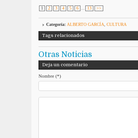
1
2
3
4
5
6
...
13
>>
Categoría:
ALBERTO GARCÍA
,
CULTURA
Tags relacionados
Otras Noticias
Deja un comentario
Nombre (*)