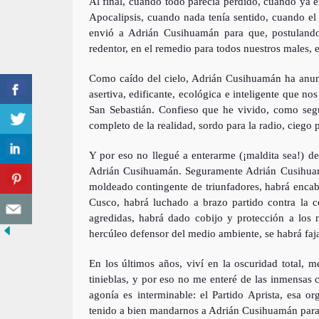
Al final, cuando todo parecía perdido, cuando ya e
Apocalipsis, cuando nada tenía sentido, cuando el 
envió a Adrián Cusihuamán para que, postulando
redentor, en el remedio para todos nuestros males, e
Como caído del cielo, Adrián Cusihuamán ha anunc
asertiva, edificante, ecológica e inteligente que 
San Sebastián. Confieso que he vivido, como seg
completo de la realidad, sordo para la radio, ciego p
Y por eso no llegué a enterarme (¡maldita sea!) d
Adrián Cusihuamán. Seguramente Adrián Cusihuam
moldeado contingente de triunfadores, habrá encab
Cusco, habrá luchado a brazo partido contra la c
agredidas, habrá dado cobijo y protección a los
hercúleo defensor del medio ambiente, se habrá faja
En los últimos años, viví en la oscuridad total, 
tinieblas, y por eso no me enteré de las inmensas 
agonía es interminable: el Partido Aprista, esa o
tenido a bien mandarnos a Adrián Cusihuamán para 