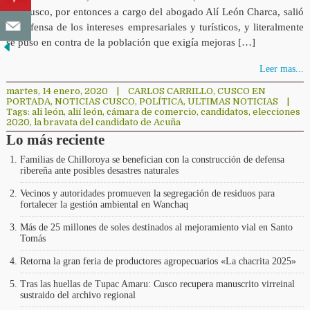
del Cusco, por entonces a cargo del abogado Alí León Charca, salió
en defensa de los intereses empresariales y turísticos, y literalmente
se puso en contra de la población que exigía mejoras […]
Leer mas...
martes, 14 enero, 2020
|
CARLOS CARRILLO
,
CUSCO EN
PORTADA
,
NOTICIAS CUSCO
,
POLÍTICA
,
ULTIMAS NOTICIAS
|
Tags:
ali león
,
alií león
,
cámara de comercio
,
candidatos
,
elecciones
2020
,
la bravata del candidato de Acuña
Lo más reciente
Familias de Chilloroya se benefician con la construcción de defensa
ribereña ante posibles desastres naturales
Vecinos y autoridades promueven la segregación de residuos para
fortalecer la gestión ambiental en Wanchaq
Más de 25 millones de soles destinados al mejoramiento vial en Santo
Tomás
Retorna la gran feria de productores agropecuarios «La chacrita 2025»
Tras las huellas de Tupac Amaru: Cusco recupera manuscrito virreinal
sustraido del archivo regional