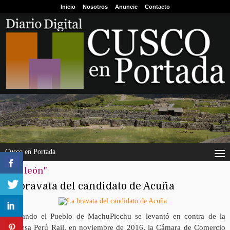
Inicio
Nosotros
Anuncie
Contacto
Cusco en Portada
"alií león"
La bravata del candidato de Acuña
Cuando el Pueblo de MachuPicchu se levantó en contra de la
empresa Perú Rail, en noviembre de 2016, la Cámara de Comercio