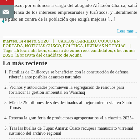
del Cusco, por entonces a cargo del abogado Alí León Charca, salió
en defensa de los intereses empresariales y turísticos, y literalmente
se puso en contra de la población que exigía mejoras […]
Leer mas...
martes, 14 enero, 2020
|
CARLOS CARRILLO
,
CUSCO EN
PORTADA
,
NOTICIAS CUSCO
,
POLÍTICA
,
ULTIMAS NOTICIAS
|
Tags:
ali león
,
alií león
,
cámara de comercio
,
candidatos
,
elecciones
2020
,
la bravata del candidato de Acuña
Lo más reciente
Familias de Chilloroya se benefician con la construcción de defensa
ribereña ante posibles desastres naturales
Vecinos y autoridades promueven la segregación de residuos para
fortalecer la gestión ambiental en Wanchaq
Más de 25 millones de soles destinados al mejoramiento vial en Santo
Tomás
Retorna la gran feria de productores agropecuarios «La chacrita 2025»
Tras las huellas de Tupac Amaru: Cusco recupera manuscrito virreinal
sustraido del archivo regional