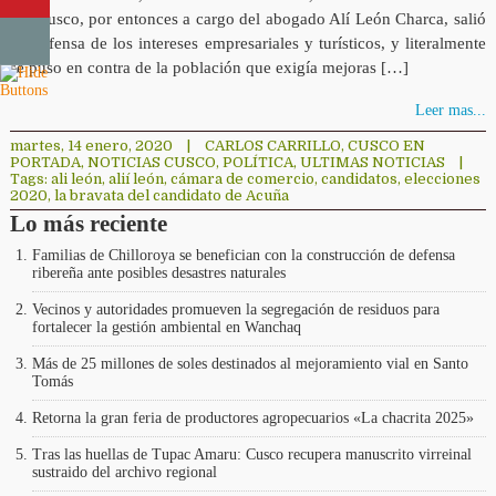
del Cusco, por entonces a cargo del abogado Alí León Charca, salió
en defensa de los intereses empresariales y turísticos, y literalmente
se puso en contra de la población que exigía mejoras […]
Leer mas...
martes, 14 enero, 2020
|
CARLOS CARRILLO
,
CUSCO EN
PORTADA
,
NOTICIAS CUSCO
,
POLÍTICA
,
ULTIMAS NOTICIAS
|
Tags:
ali león
,
alií león
,
cámara de comercio
,
candidatos
,
elecciones
2020
,
la bravata del candidato de Acuña
Lo más reciente
Familias de Chilloroya se benefician con la construcción de defensa
ribereña ante posibles desastres naturales
Vecinos y autoridades promueven la segregación de residuos para
fortalecer la gestión ambiental en Wanchaq
Más de 25 millones de soles destinados al mejoramiento vial en Santo
Tomás
Retorna la gran feria de productores agropecuarios «La chacrita 2025»
Tras las huellas de Tupac Amaru: Cusco recupera manuscrito virreinal
sustraido del archivo regional