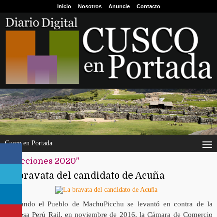
Inicio
Nosotros
Anuncie
Contacto
Cusco en Portada
"elecciones 2020"
La bravata del candidato de Acuña
Cuando el Pueblo de MachuPicchu se levantó en contra de la
empresa Perú Rail, en noviembre de 2016, la Cámara de Comercio