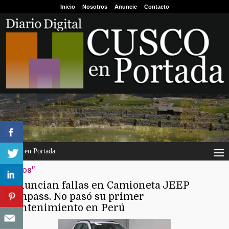
Inicio
Nosotros
Anuncie
Contacto
Cusco en Portada
"autos"
Denuncian fallas en Camioneta JEEP
Compass. No pasó su primer
mantenimiento en Perú