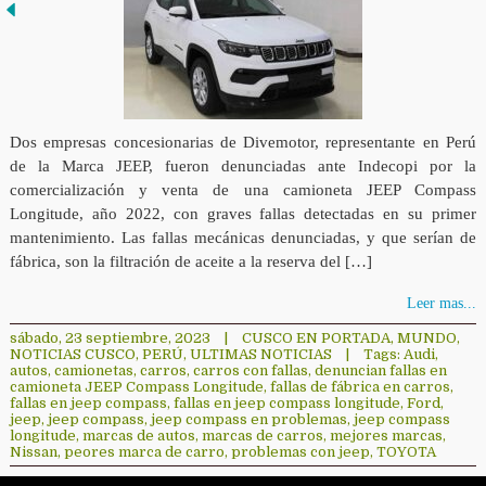
Dos empresas concesionarias de Divemotor, representante en Perú
de la Marca JEEP, fueron denunciadas ante Indecopi por la
comercialización y venta de una camioneta JEEP Compass
Longitude, año 2022, con graves fallas detectadas en su primer
mantenimiento. Las fallas mecánicas denunciadas, y que serían de
fábrica, son la filtración de aceite a la reserva del […]
Leer mas...
sábado, 23 septiembre, 2023
|
CUSCO EN PORTADA
,
MUNDO
,
NOTICIAS CUSCO
,
PERÚ
,
ULTIMAS NOTICIAS
|
Tags:
Audi
,
autos
,
camionetas
,
carros
,
carros con fallas
,
denuncian fallas en
camioneta JEEP Compass Longitude
,
fallas de fábrica en carros
,
fallas en jeep compass
,
fallas en jeep compass longitude
,
Ford
,
jeep
,
jeep compass
,
jeep compass en problemas
,
jeep compass
longitude
,
marcas de autos
,
marcas de carros
,
mejores marcas
,
Nissan
,
peores marca de carro
,
problemas con jeep
,
TOYOTA