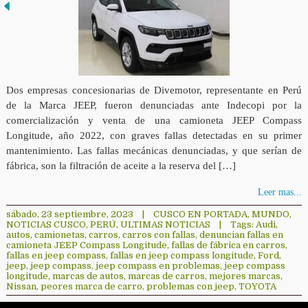
Dos empresas concesionarias de Divemotor, representante en Perú
de la Marca JEEP, fueron denunciadas ante Indecopi por la
comercialización y venta de una camioneta JEEP Compass
Longitude, año 2022, con graves fallas detectadas en su primer
mantenimiento. Las fallas mecánicas denunciadas, y que serían de
fábrica, son la filtración de aceite a la reserva del […]
Leer mas...
sábado, 23 septiembre, 2023
|
CUSCO EN PORTADA
,
MUNDO
,
NOTICIAS CUSCO
,
PERÚ
,
ULTIMAS NOTICIAS
|
Tags:
Audi
,
autos
,
camionetas
,
carros
,
carros con fallas
,
denuncian fallas en
camioneta JEEP Compass Longitude
,
fallas de fábrica en carros
,
fallas en jeep compass
,
fallas en jeep compass longitude
,
Ford
,
jeep
,
jeep compass
,
jeep compass en problemas
,
jeep compass
longitude
,
marcas de autos
,
marcas de carros
,
mejores marcas
,
Nissan
,
peores marca de carro
,
problemas con jeep
,
TOYOTA