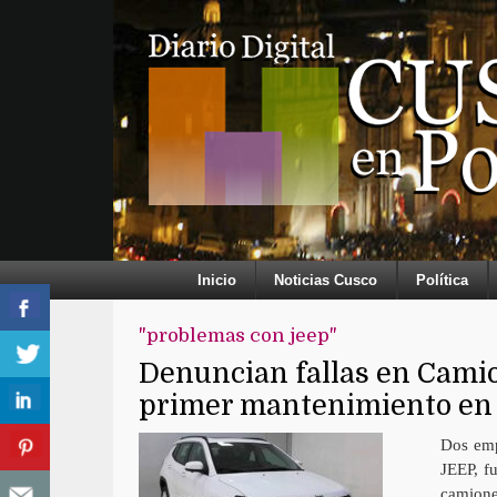
Inicio
Noticias Cusco
Política
"problemas con jeep"
Denuncian fallas en Cami
primer mantenimiento en
Dos emp
JEEP, f
camione