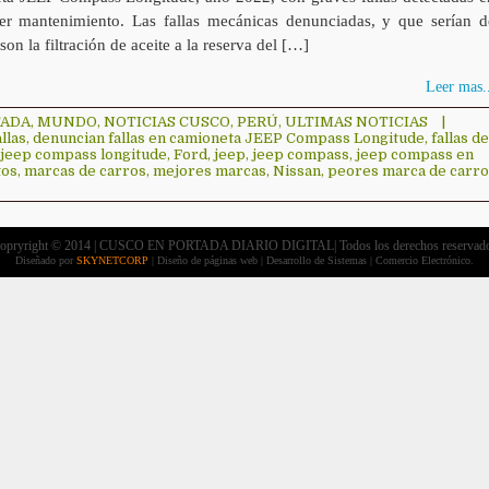
er mantenimiento. Las fallas mecánicas denunciadas, y que serían d
 son la filtración de aceite a la reserva del […]
Leer mas..
TADA
,
MUNDO
,
NOTICIAS CUSCO
,
PERÚ
,
ULTIMAS NOTICIAS
|
llas
,
denuncian fallas en camioneta JEEP Compass Longitude
,
fallas de
n jeep compass longitude
,
Ford
,
jeep
,
jeep compass
,
jeep compass en
tos
,
marcas de carros
,
mejores marcas
,
Nissan
,
peores marca de carro
opryright © 2014 | CUSCO EN PORTADA DIARIO DIGITAL| Todos los derechos reservad
Diseñado por
SKYNETCORP
| Diseño de páginas web | Desarrollo de Sistemas | Comercio Electrónico.