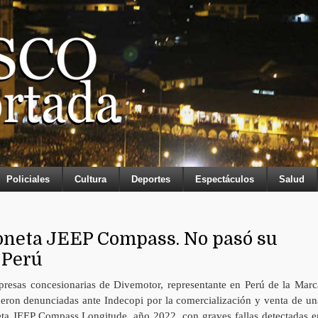
Policiales
Cultura
Deportes
Espectáculos
Salud
oneta JEEP Compass. No pasó su
 Perú
resas concesionarias de Divemotor, representante en Perú de la Marc
ueron denunciadas ante Indecopi por la comercialización y venta de un
ta JEEP Compass Longitude, año 2022, con graves fallas detectadas e