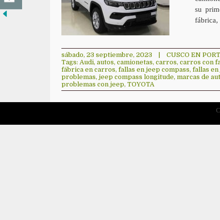
su prim
fábrica,
sábado, 23 septiembre, 2023
|
CUSCO EN POR
Tags:
Audi
,
autos
,
camionetas
,
carros
,
carros con fa
fábrica en carros
,
fallas en jeep compass
,
fallas e
problemas
,
jeep compass longitude
,
marcas de au
problemas con jeep
,
TOYOTA
C