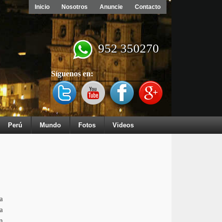
Inicio
Nosotros
Anuncie
Contacto
952 350270
Síguenos en:
Perú
Mundo
Fotos
Videos
a
a
n