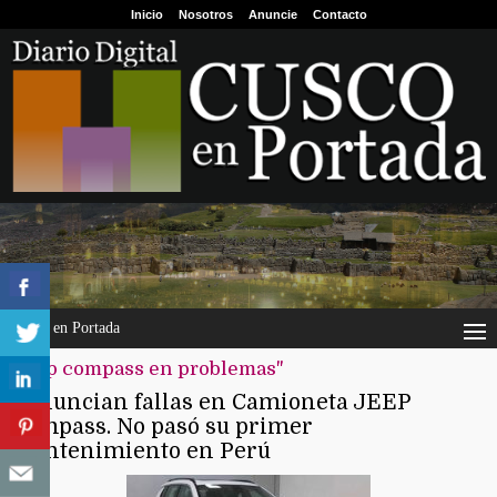
Inicio
Nosotros
Anuncie
Contacto
Cusco en Portada
"jeep compass en problemas"
Denuncian fallas en Camioneta JEEP
Compass. No pasó su primer
mantenimiento en Perú