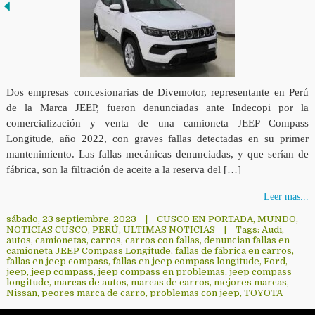
Dos empresas concesionarias de Divemotor, representante en Perú
de la Marca JEEP, fueron denunciadas ante Indecopi por la
comercialización y venta de una camioneta JEEP Compass
Longitude, año 2022, con graves fallas detectadas en su primer
mantenimiento. Las fallas mecánicas denunciadas, y que serían de
fábrica, son la filtración de aceite a la reserva del […]
Leer mas...
sábado, 23 septiembre, 2023
|
CUSCO EN PORTADA
,
MUNDO
,
NOTICIAS CUSCO
,
PERÚ
,
ULTIMAS NOTICIAS
|
Tags:
Audi
,
autos
,
camionetas
,
carros
,
carros con fallas
,
denuncian fallas en
camioneta JEEP Compass Longitude
,
fallas de fábrica en carros
,
fallas en jeep compass
,
fallas en jeep compass longitude
,
Ford
,
jeep
,
jeep compass
,
jeep compass en problemas
,
jeep compass
longitude
,
marcas de autos
,
marcas de carros
,
mejores marcas
,
Nissan
,
peores marca de carro
,
problemas con jeep
,
TOYOTA