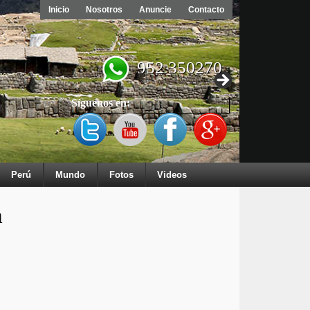
Inicio
Nosotros
Anuncie
Contacto
952 350270
Síguenos en:
Perú
Mundo
Fotos
Videos
a