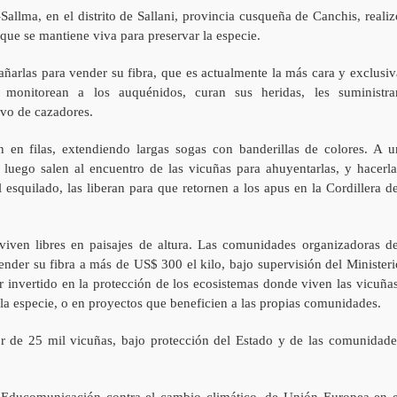
Sallma, en el distrito de Sallani, provincia cusqueña de Canchis, realiz
que se mantiene viva para preservar la especie.
añarlas para vender su fibra, que es actualmente la más cara y exclusiv
onitorean a los auquénidos, curan sus heridas, les suministra
lvo de cazadores.
 en filas, extendiendo largas sogas con banderillas de colores. A u
luego salen al encuentro de las vicuñas para ahuyentarlas, y hacerla
esquilado, las liberan para que retornen a los apus en la Cordillera de
iven libres en paisajes de altura. Las comunidades organizadoras de
ender su fibra a más de US$ 300 el kilo, bajo supervisión del Ministeri
r invertido en la protección de los ecosistemas donde viven las vicuñas
la especie, o en proyectos que beneficien a las propias comunidades.
r de 25 mil vicuñas, bajo protección del Estado y de las comunidade
o Educomunicación contra el cambio climático, de Unión Europea en e