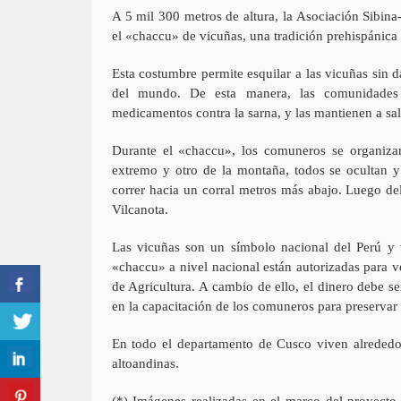
A 5 mil 300 metros de altura, la Asociación Sibina-
el «chaccu» de vicuñas, una tradición prehispánica 
Esta costumbre permite esquilar a las vicuñas sin d
del mundo. De esta manera, las comunidades m
medicamentos contra la sarna, y las mantienen a sa
Durante el «chaccu», los comuneros se organizan
extremo y otro de la montaña, todos se ocultan y 
correr hacia un corral metros más abajo. Luego del 
Vilcanota.
Las vicuñas son un símbolo nacional del Perú y v
«chaccu» a nivel nacional están autorizadas para v
de Agricultura. A cambio de ello, el dinero debe se
en la capacitación de los comuneros para preservar 
En todo el departamento de Cusco viven alrededo
altoandinas.
(*) Imágenes realizadas en el marco del proyect