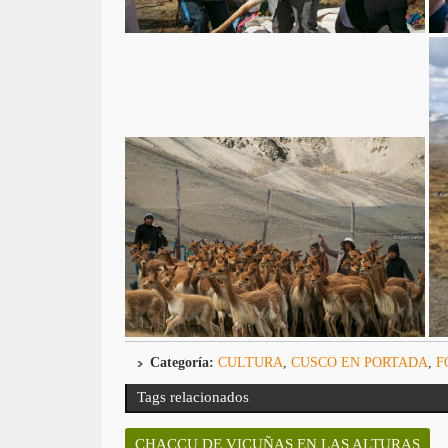
Categoría:
CULTURA
,
CUSCO EN PORTADA
,
F
Tags relacionados
CHACCU DE VICUÑAS EN LAS ALTURAS