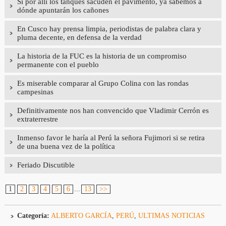
Si por allí los tanques sacuden el pavimento, ya sabemos a
dónde apuntarán los cañones
En Cusco hay prensa limpia, periodistas de palabra clara y
pluma decente, en defensa de la verdad
La historia de la FUC es la historia de un compromiso
permanente con el pueblo
Es miserable comparar al Grupo Colina con las rondas
campesinas
Definitivamente nos han convencido que Vladimir Cerrón es
extraterrestre
Inmenso favor le haría al Perú la señora Fujimori si se retira
de una buena vez de la política
Feriado Discutible
1
2
3
4
5
6
...
13
>>
Categoría:
ALBERTO GARCÍA
,
PERÚ
,
ULTIMAS NOTICIAS