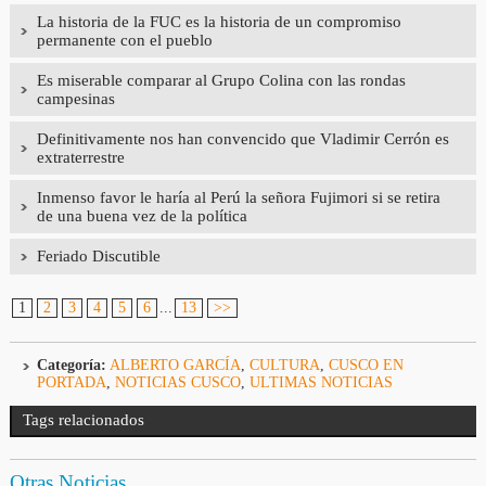
La historia de la FUC es la historia de un compromiso
permanente con el pueblo
Es miserable comparar al Grupo Colina con las rondas
campesinas
Definitivamente nos han convencido que Vladimir Cerrón es
extraterrestre
Inmenso favor le haría al Perú la señora Fujimori si se retira
de una buena vez de la política
Feriado Discutible
1
2
3
4
5
6
...
13
>>
Categoría:
ALBERTO GARCÍA
,
CULTURA
,
CUSCO EN
PORTADA
,
NOTICIAS CUSCO
,
ULTIMAS NOTICIAS
Tags relacionados
Otras Noticias