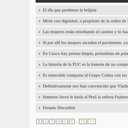
El día que perdimos la brújula
Morir con dignidad, a propósito de la orden de 
Las mujeres están enseñando el camino y lo hac
Si por allí los tanques sacuden el pavimento, 
En Cusco hay prensa limpia, periodistas de pal
La historia de la FUC es la historia de un com
Es miserable comparar al Grupo Colina con las
Definitivamente nos han convencido que Vladimi
Inmenso favor le haría al Perú la señora Fujimori
Feriado Discutible
1
2
3
4
5
6
...
13
>>