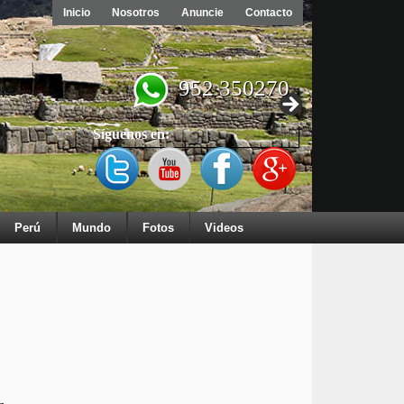
Inicio
Nosotros
Anuncie
Contacto
952 350270
Síguenos en:
Perú
Mundo
Fotos
Videos