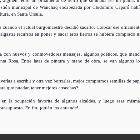
, alguien retiró un ornamento de fierro que simulaba ser un puma, u
 gestión municipal de Wanchaq encabezada por Clodomiro Caparó habí
ltura, en Santa Ursula.
s cuando el actual burgomaestre decidió sacarlo. Colocar ese ornament
 malgastar recursos en poner y sacar esos fierros se hubiera comprado u
día con nuevos y conmovedores mensajes, algunos poéticos, que mand
anta Rosa. Entre latas de pintura y mano de obra, se van algunos lo
volverlas a escribir y otra vez borrarlas, mejor compramos semillas de pap
 para que puedan tener mejores cosechas?
 en la ocupación favorita de algunos alcaldes, y luego esas misma
 presupuesto. En fin, ¡quién los entiende!