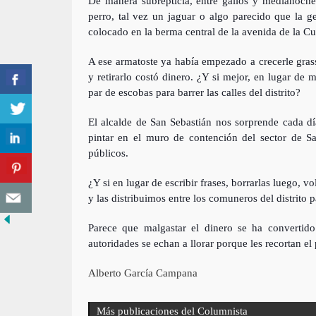
De manera subrepticia, entre gallos y medianoche
perro, tal vez un jaguar o algo parecido que la
colocado en la berma central de la avenida de la Cu
A ese armatoste ya había empezado a crecerle gras
y retirarlo costó dinero. ¿Y si mejor, en lugar de
par de escobas para barrer las calles del distrito?
El alcalde de San Sebastián nos sorprende cada 
pintar en el muro de contención del sector de S
públicos.
¿Y si en lugar de escribir frases, borrarlas luego, 
y las distribuimos entre los comuneros del distrito
Parece que malgastar el dinero se ha convertido
autoridades se echan a llorar porque les recortan el
Alberto García Campana
Más publicaciones del Columnista