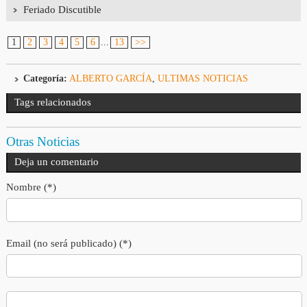
Feriado Discutible
1
2
3
4
5
6
...
13
>>
Categoría:
ALBERTO GARCÍA
,
ULTIMAS NOTICIAS
Tags relacionados
Otras Noticias
Deja un comentario
Nombre (*)
Email (no será publicado) (*)