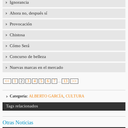
Ignorancia
Ahora no, después sí
Provocación
Chistosa
Cómo Será
Concurso de belleza
Nuevas marcas en el mercado
<<
1
2
3
4
5
6
7
...
13
>>
Categoría:
ALBERTO GARCÍA
,
CULTURA
Tags relacionados
Otras Noticias