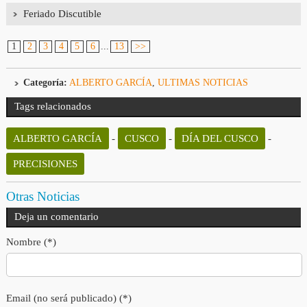
Feriado Discutible
1
2
3
4
5
6
...
13
>>
Categoría:
ALBERTO GARCÍA
,
ULTIMAS NOTICIAS
Tags relacionados
ALBERTO GARCÍA
-
CUSCO
-
DÍA DEL CUSCO
-
PRECISIONES
Otras Noticias
Deja un comentario
Nombre (*)
Email (no será publicado) (*)