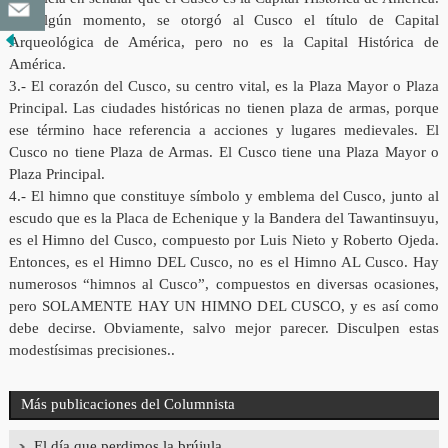
En algún momento, se otorgó al Cusco el tí
tulo de Capital
Arqueológica de América, pero no es la Capital Histórica de
América.
3.- El corazón del Cusco, su centro vital, es la Plaza Mayor o Plaza
Principal. Las ciudades históricas no tienen plaza de armas, porque
ese término hace referencia a acciones y lugares medievales. El
Cusco no tiene Plaza de Armas. El Cusco tiene una Plaza Mayor o
Plaza Principal.
4.- El himno que constituye símbolo y emblema del Cusco, junto al
escudo que es la Placa de Echenique y la Bandera del Tawantinsuyu,
es el Himno del Cusco, compuesto por Luis Nieto y Roberto Ojeda.
Entonces, es el Himno DEL Cusco, no es el Himno AL Cusco. Hay
numerosos “himnos al Cusco”, compuestos en diversas ocasiones,
pero SOLAMENTE HAY UN HIMNO DEL CUSCO, y es así como
debe decirse. Obviamente, salvo mejor parecer. Disculpen estas
modestísimas precisiones..
Más publicaciones del Columnista
El día que perdimos la brújula