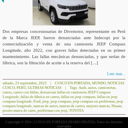
Dos empresas concesionarias de Divemotor, representante en Perú
de la Marca JEEP, fueron denunciadas ante Indecopi por la
comercialización y venta de una camioneta JEEP Compass
Longitude, año 2022, con graves fallas detectadas en su primer
mantenimiento. Las fallas mecánicas denunciadas, y que serían de
fábrica, son la filtración de aceite a la reserva del […]
Leer mas...
sábado, 23 septiembre, 2023
|
CUSCO EN PORTADA
,
MUNDO
,
NOTICIAS
CUSCO
,
PERÚ
,
ULTIMAS NOTICIAS
|
Tags:
Audi
,
autos
,
camionetas
,
carros
,
carros con fallas
,
denuncian fallas en camioneta JEEP Compass
Longitude
,
fallas de fábrica en carros
,
fallas en jeep compass
,
fallas en jeep
compass longitude
,
Ford
,
jeep
,
jeep compass
,
jeep compass en problemas
,
jeep
compass longitude
,
marcas de autos
,
marcas de carros
,
mejores marcas
,
Nissan
,
peores marca de carro
,
problemas con jeep
,
TOYOTA
Copryright © 2014 | CUSCO EN PORTADA DIARIO DIGITAL| Todos los derechos
reservados