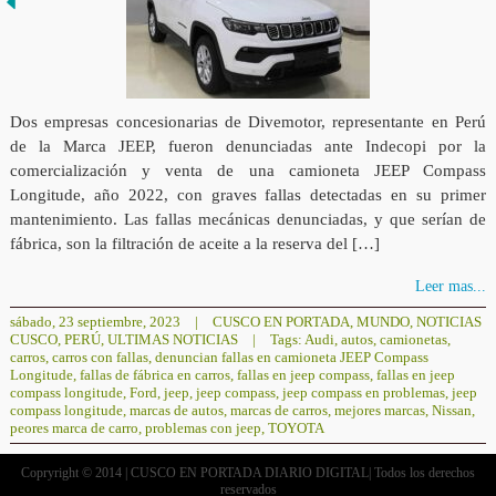
Dos empresas concesionarias de Divemotor, representante en Perú
de la Marca JEEP, fueron denunciadas ante Indecopi por la
comercialización y venta de una camioneta JEEP Compass
Longitude, año 2022, con graves fallas detectadas en su primer
mantenimiento. Las fallas mecánicas denunciadas, y que serían de
fábrica, son la filtración de aceite a la reserva del […]
Leer mas...
sábado, 23 septiembre, 2023
|
CUSCO EN PORTADA
,
MUNDO
,
NOTICIAS
CUSCO
,
PERÚ
,
ULTIMAS NOTICIAS
|
Tags:
Audi
,
autos
,
camionetas
,
carros
,
carros con fallas
,
denuncian fallas en camioneta JEEP Compass
Longitude
,
fallas de fábrica en carros
,
fallas en jeep compass
,
fallas en jeep
compass longitude
,
Ford
,
jeep
,
jeep compass
,
jeep compass en problemas
,
jeep
compass longitude
,
marcas de autos
,
marcas de carros
,
mejores marcas
,
Nissan
,
peores marca de carro
,
problemas con jeep
,
TOYOTA
Copryright © 2014 | CUSCO EN PORTADA DIARIO DIGITAL| Todos los derechos
reservados