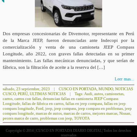
Dos empresas concesionarias de Divemotor, representante en Perú
de la Marca JEEP, fueron denunciadas ante Indecopi por la
comercialización y venta de una camioneta JEEP Compass
Longitude, año 2022, con graves fallas detectadas en su primer
mantenimiento. Las fallas mecánicas denunciadas, y que serían de
fábrica, son la filtración de aceite a la reserva del […]
Leer mas...
sábado, 23 septiembre, 2023
|
CUSCO EN PORTADA
,
MUNDO
,
NOTICIAS
CUSCO
,
PERÚ
,
ULTIMAS NOTICIAS
|
Tags:
Audi
,
autos
,
camionetas
,
carros
,
carros con fallas
,
denuncian fallas en camioneta JEEP Compass
Longitude
,
fallas de fábrica en carros
,
fallas en jeep compass
,
fallas en jeep
compass longitude
,
Ford
,
jeep
,
jeep compass
,
jeep compass en problemas
,
jeep
compass longitude
,
marcas de autos
,
marcas de carros
,
mejores marcas
,
Nissan
,
peores marca de carro
,
problemas con jeep
,
TOYOTA
Copryright © 2014 | CUSCO EN PORTADA DIARIO DIGITAL| Todos los derechos
reservados