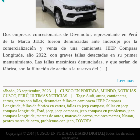
Dos empresas concesionarias de Divemotor, representante en Perú
de la Marca JEEP, fueron denunciadas ante Indecopi por la
comercialización y venta de una camioneta JEEP Compass
Longitude, año 2022, con graves fallas detectadas en su primer
mantenimiento. Las fallas mecánicas denunciadas, y que serían de
fábrica, son la filtración de aceite a la reserva del […]
Leer mas...
sábado, 23 septiembre, 2023
|
CUSCO EN PORTADA
,
MUNDO
,
NOTICIAS
CUSCO
,
PERÚ
,
ULTIMAS NOTICIAS
|
Tags:
Audi
,
autos
,
camionetas
,
carros
,
carros con fallas
,
denuncian fallas en camioneta JEEP Compass
Longitude
,
fallas de fábrica en carros
,
fallas en jeep compass
,
fallas en jeep
compass longitude
,
Ford
,
jeep
,
jeep compass
,
jeep compass en problemas
,
jeep
compass longitude
,
marcas de autos
,
marcas de carros
,
mejores marcas
,
Nissan
,
peores marca de carro
,
problemas con jeep
,
TOYOTA
Copryright © 2014 | CUSCO EN PORTADA DIARIO DIGITAL| Todos los derechos
reservados