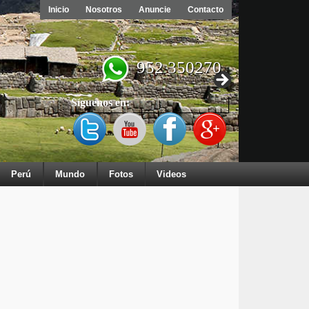
Inicio
Nosotros
Anuncie
Contacto
952 350270
Síguenos en:
Perú
Mundo
Fotos
Videos