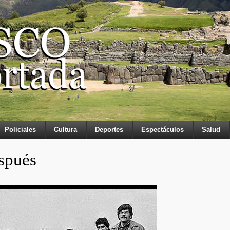
Policiales
Cultura
Deportes
Espectáculos
Salud
spués