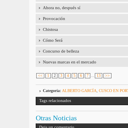
Ahora no, después sí
Provocación
Chistosa
Cómo Será
Concurso de belleza
Nuevas marcas en el mercado
<<
1
2
3
4
5
6
7
...
13
>>
Categoría:
ALBERTO GARCÍA
,
CUSCO EN PO
Tags relacionados
Otras Noticias
Deja un comentario