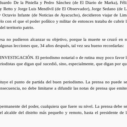
duardo De la Piniella y Pedro Sánchez (de El Diario de Marka), Féli
ly Retto y Jorge Luis Mendívil (de El Observador), Jorge Sedano (de L
 Octavio Infante (de Noticias de Ayacucho), decidieron viajar de Lim
lo con el que el poder político y militar de entonces trataba de cubrir l
el territorio patrio.
presa no pudieron alcanzar su objetivo, porque la muerte se cruzó en s
algunas lecciones que, 34 años después, tal vez sea bueno recordarlas:
 es INVESTIGACIÓN. El periodismo notarial o de rutina muy poco favor l
eriodistas que digan qué sucedió, sino, especialmente, que digan por qu
tituye el punto de partida del buen periodismo. La prensa no puede se
consecuencia, no debe limitarse a difundir las notas de prensa que emite
 permanente del poder, cualquiera que fuere su nivel. La prensa debe se
el alcalde del distrito más pequeño y remoto, hasta el presidente de l