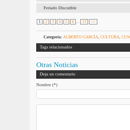
Feriado Discutible
1
2
3
4
5
6
...
13
>>
Categoría:
ALBERTO GARCÍA
,
CULTURA
,
CUS
Tags relacionados
Otras Noticias
Deja un comentario
Nombre (*)