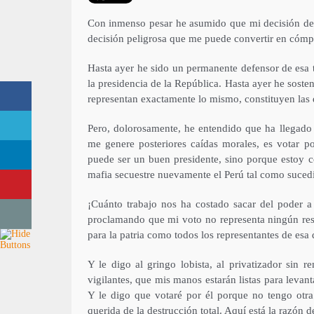
Con inmenso pesar he asumido que mi decisión de vi
decisión peligrosa que me puede convertir en cómpli
Hasta ayer he sido un permanente defensor de esa t
la presidencia de la República. Hasta ayer he soste
representan exactamente lo mismo, constituyen la
Pero, dolorosamente, he entendido que ha llegado
me genere posteriores caídas morales, es votar p
puede ser un buen presidente, sino porque estoy c
mafia secuestre nuevamente el Perú tal como suced
¡Cuánto trabajo nos ha costado sacar del poder 
proclamando que mi voto no representa ningún res
para la patria como todos los representantes de esa
Y le digo al gringo lobista, al privatizador sin 
vigilantes, que mis manos estarán listas para levanta
Y le digo que votaré por él porque no tengo otra 
querida de la destrucción total. Aquí está la razón d