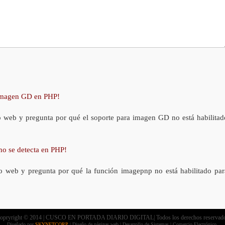
 imagen GD en PHP!
o web y pregunta por qué el soporte para imagen GD no está habilitad
no se detecta en PHP!
o web y pregunta por qué la función imagepnp no está habilitado par
opryright © 2014 | CUSCO EN PORTADA DIARIO DIGITAL| Todos los derechos reservad
Diseñado por
SKYNETCORP
| Diseño de páginas web | Desarrollo de Sistemas | Comercio Electrónico.