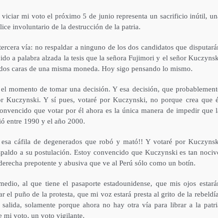
ciar mi voto el próximo 5 de junio representa un sacrificio inútil, un
ce involuntario de la destrucción de la patria.
ercera vía: no respaldar a ninguno de los dos candidatos que disputará
nido a palabra alzada la tesis que la señora Fujimori y el señor Kuczynsk
s dos caras de una misma moneda.
Hoy sigo pensando lo mismo.
 el momento de tomar una decisión. Y esa decisión, que probablement
or Kuczynski. Y sí pues, votaré por Kuczynski, no porque crea que é
onvencido que votar por él ahora es la única manera de impedir que l
ió entre 1990 y el año 2000.
a esa cáfila de degenerados que robó y mató!! Y votaré por Kuczynsk
paldo a su postulación. Estoy convencido que Kuczynski es tan nociv
 derecha prepotente y abusiva que ve al Perú sólo como un botín.
remedio, al que tiene el pasaporte estadounidense, que mis ojos estará
r el puño de la protesta, que mi voz estará presta al grito de la rebeldía
salida, solamente porque ahora no hay otra vía para librar a la patri
e mi voto, un voto vigilante.