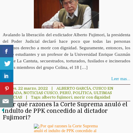
Avalando la liberación del exdictador Alberto Fujimori, la presidenta
del Poder Judicial declaró hace poco que todas las personas
teníamos derecho a morir con dignidad. Seguramente, entonces, los
nueve estudiantes y un profesor de la Universidad Enrique Guzmán
y Valle La Cantuta, secuestrados, torturados, fusilados e incinerados
por los miembros del grupo Colina, el 18 […]
Leer mas...
martes, 22 marzo, 2022
|
ALBERTO GARCÍA
,
CUSCO EN
PORTADA
,
NOTICIAS CUSCO
,
PERÚ
,
POLÍTICA
,
ULTIMAS
NOTICIAS
|
Tags:
alberto fujimori
,
morir con dignidad
¿Por qué razones la Corte Suprema anuló el
indulto de PPK concedido al dictador
Fujimori?