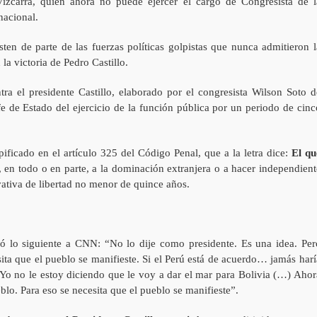
izcarra, quien ahora no puede ejercer el cargo de Congresista de l
nacional.
ten de parte de las fuerzas políticas golpistas que nunca admitieron l
la victoria de Pedro Castillo.
tra el presidente Castillo, elaborado por el congresista Wilson Soto d
fe de Estado del ejercicio de la función pública por un periodo de cinc
tipificado en el artículo 325 del Código Penal, que a la letra dice:
El qu
, en todo o en parte, a la dominación extranjera o a hacer independient
vativa de libertad no menor de quince años.
ló lo siguiente a CNN: “No lo dije como presidente. Es una idea. Per
ita que el pueblo se manifieste. Si el Perú está de acuerdo… jamás harí
Yo no le estoy diciendo que le voy a dar el mar para Bolivia (…) Ahor
lo. Para eso se necesita que el pueblo se manifieste”.