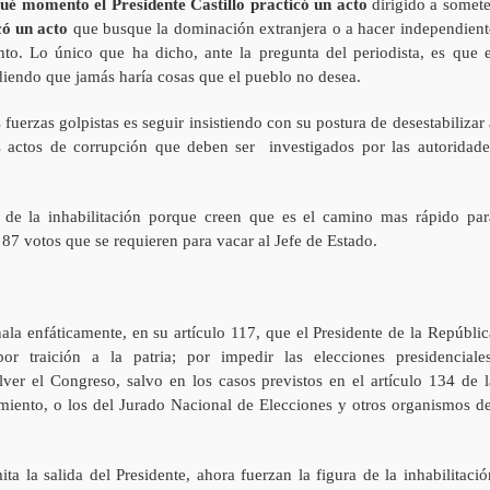
ué momento el Presidente Castillo practicó un acto
dirigido a somete
ó un acto
que busque la dominación extranjera o a hacer independient
to. Lo único que ha dicho, ante la pregunta del periodista, es que e
diendo que jamás haría cosas que el pueblo no desea.
s fuerzas golpistas es seguir insistiendo con su postura de desestabilizar 
 actos de corrupción que deben ser investigados por las autoridade
 de la inhabilitación porque creen que es el camino mas rápido par
 87 votos que se requieren para vacar al Jefe de Estado.
ñala enfáticamente, en su artículo 117, que el Presidente de la Repúblic
r traición a la patria; por impedir las elecciones presidenciales
lver el Congreso, salvo en los casos previstos en el artículo 134 de l
miento, o los del Jurado Nacional de Elecciones y otros organismos de
 la salida del Presidente, ahora fuerzan la figura de la inhabilitació