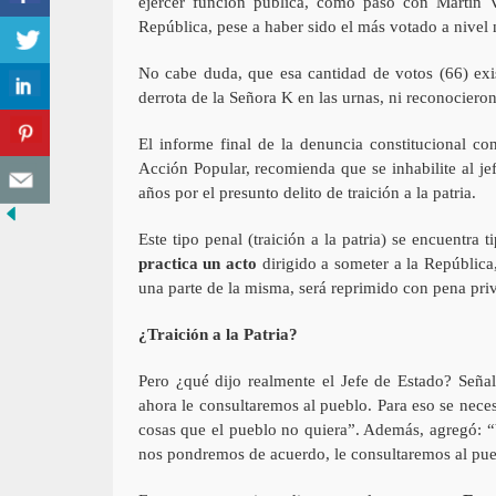
ejercer función pública, como pasó con Martín V
República, pese a haber sido el más votado a nivel 
No cabe duda, que esa cantidad de votos (66) exis
derrota de la Señora K en las urnas, ni reconocieron 
El informe final de la denuncia constitucional con
Acción Popular, recomienda que se inhabilite al je
años por el presunto delito de traición a la patria.
Este tipo penal (traición a la patria) se encuentra 
practica un acto
dirigido a someter a la República
una parte de la misma, será reprimido con pena pri
¿Traición a la Patria?
Pero ¿qué dijo realmente el Jefe de Estado? Seña
ahora le consultaremos al pueblo. Para eso se neces
cosas que el pueblo no quiera”. Además, agregó: “
nos pondremos de acuerdo, le consultaremos al pueb