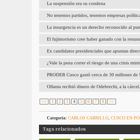
La suspensión era su condena
No tenemos partidos, tenemos empresas polític
La insurgencia es un derecho reconocido al pue
El fujimorismo cree haber ganado con la renun
Ex candidatos presidenciales que apuntan direct
¿Vale la pena correr el riesgo de una crisis mini
PRODER Cusco gastó cerca de 30 millones de So
Ollanta recibió dinero de Odebrecht, a la cárce
<<
1
2
3
4
5
6
7
8
>>
Categoría:
CARLOS CARRILLO
,
CUSCO EN P
Tags relacionados