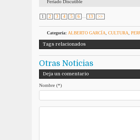
Feriado Discutible
1
2
3
4
5
6
...
13
>>
Categoría:
ALBERTO GARCÍA
,
CULTURA
,
PER
Tags relacionados
Otras Noticias
Deja un comentario
Nombre (*)