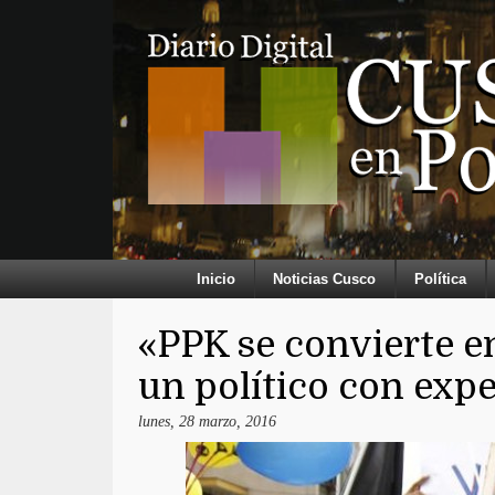
Inicio
Noticias Cusco
Política
«PPK se convierte 
un político con exp
lunes, 28 marzo, 2016