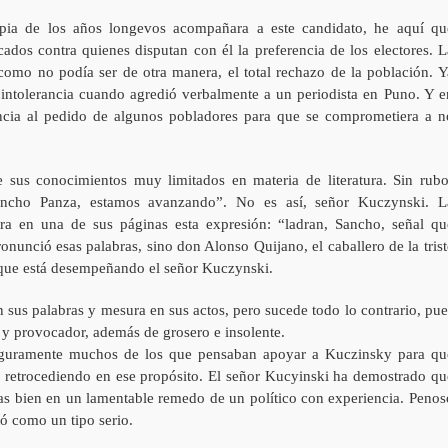
pia de los años longevos acompañara a este candidato, he aquí qu
ados contra quienes disputan con él la preferencia de los electores. L
omo no podía ser de otra manera, el total rechazo de la población. Y
intolerancia cuando agredió verbalmente a un periodista en Puno. Y e
encia al pedido de algunos pobladores para que se comprometiera a n
sus conocimientos muy limitados en materia de literatura. Sin rubo
ancho Panza, estamos avanzando”. No es así, señor Kuczynski. L
a en una de sus páginas esta expresión: “ladran, Sancho, señal qu
nunció esas palabras, sino don Alonso Quijano, el caballero de la trist
el que está desempeñando el señor Kuczynski.
 sus palabras y mesura en sus actos, pero sucede todo lo contrario, pue
y provocador, además de grosero e insolente.
Seguramente muchos de los que pensaban apoyar a Kuczinsky para qu
tán retrocediendo en ese propósito. El señor Kucyinski ha demostrado qu
 mas bien en un lamentable remedo de un político con experiencia. Penos
ó como un tipo serio.