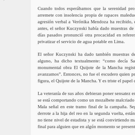
Cuando todos esperábamos que la serenidad pro
arremete con insolencia propia de rapaces maleduc
agresión verbal a Verónika Mendoza ha recibido, c
antes, el señor Kuczynski había dado muestras de 
días pasados pronunció otra procacidad en refer
privatizar el servicio de agua potable en Lima.
El señor Kuczynski ha dado también muestras de 
alguno, ha dicho textualmente: “como decía S
monumental obra El Quijote de la Mancha registr
avanzamos”. Entonces, no fue el escudero quien pro
figura, el Quijote de la Mancha. Y es triste el pap
La veteranía de sus años debieran poner sensatez en
se está comportando como un mozalbete malcriado 
Mala señal en este tramo final de la campaña. 
derrote a la hija del reo en la segunda vuelta, es
no tiene nivel de estadista y se está convirtiendo
final para alguien que en algún momento se present