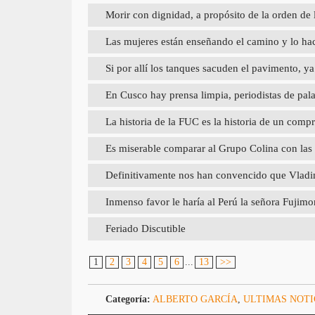
Morir con dignidad, a propósito de la orden de 
Las mujeres están enseñando el camino y lo hac
Si por allí los tanques sacuden el pavimento, 
En Cusco hay prensa limpia, periodistas de pal
La historia de la FUC es la historia de un com
Es miserable comparar al Grupo Colina con las
Definitivamente nos han convencido que Vladimi
Inmenso favor le haría al Perú la señora Fujimori
Feriado Discutible
1
2
3
4
5
6
...
13
>>
Categoría:
ALBERTO GARCÍA
,
ULTIMAS NOTI