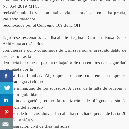
comunal. La situación se agravó cuando el gobierno emitió la R.M.
N.º 054-2019-MTC,
reclasificando la vía comunal a vía nacional sin consulta previa,
violando derechos
reconocidos por el Convenio 169 de la OIT.
Bajo ese escenario, la fiscal de Espinar Carmen Rosa Salas
Achircana acusó a dos
comuneras y ocho comuneros de Urinsaya por el presunto delito de
secuestro tras la
denuncia interpuesta por un trabajador de una empresa de seguridad
contratada por la
minera Las Bambas. Algo que no tiene coherencia es que el
supuesto agraviado no
conoce a ninguno de los acusados. A pesar de la falta de pruebas y
graves irregularidades
en la investigación, como la realización de diligencias sin la
presencia del abogado
defensor de los acusados, la Fiscalía ha solicitado penas de hasta 20
años de prisión y
una reparación civil de diez mil soles.