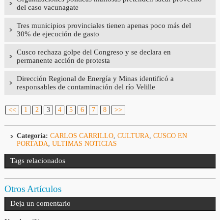
del caso vacunagate
Tres municipios provinciales tienen apenas poco más del
30% de ejecución de gasto
Cusco rechaza golpe del Congreso y se declara en
permanente acción de protesta
Dirección Regional de Energía y Minas identificó a
responsables de contaminación del río Velille
<<
1
2
3
4
5
6
7
8
>>
Categoría:
CARLOS CARRILLO
,
CULTURA
,
CUSCO EN
PORTADA
,
ULTIMAS NOTICIAS
Tags relacionados
Otros Artículos
Deja un comentario