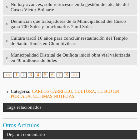
No hay avances, solo retrocesos en la gestión del alcalde del
Cusco Víctor Boluarte
Denuncian que trabajadores de la Municipalidad del Cusco
gana 700 Soles y funcionarios 7 mil Soles
Cultura tardó 16 años para concluir restauración del Templo
de Santo Tomás en Chumbivilcas
Municipalidad Distrital de Quiñota inició obra vial valorizada
en 40 millones de Soles
<<
1
2
3
4
5
6
7
8
>>
Categoría:
CARLOS CARRILLO
,
CULTURA
,
CUSCO EN
PORTADA
,
ULTIMAS NOTICIAS
Tags relacionados
Otros Artículos
Deja un comentario