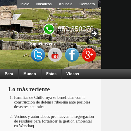
Inicio
Nosotros
Anuncie
Contacto
952 350270
Síguenos en:
Perú
Mundo
Fotos
Videos
Lo más reciente
Familias de Chilloroya se benefician con la
construcción de defensa ribereña ante posibles
desastres naturales
Vecinos y autoridades promueven la segregación
de residuos para fortalecer la gestión ambiental
en Wanchaq