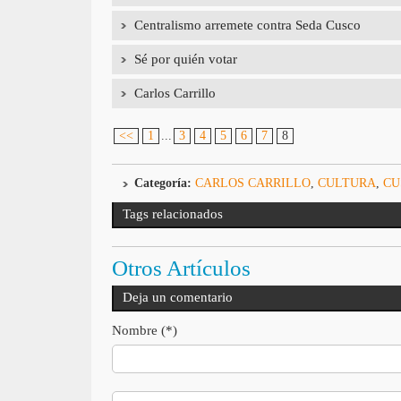
Centralismo arremete contra Seda Cusco
Sé por quién votar
Carlos Carrillo
<<
1
...
3
4
5
6
7
8
Categoría:
CARLOS CARRILLO
,
CULTURA
,
CU
Tags relacionados
Otros Artículos
Deja un comentario
Nombre (*)