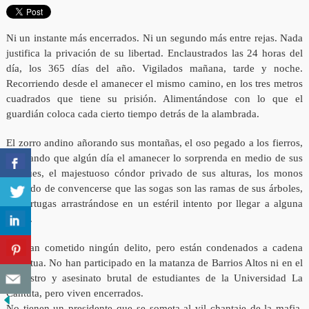
Ni un instante más encerrados. Ni un segundo más entre rejas. Nada
justifica la privación de su libertad. Enclaustrados las 24 horas del
día, los 365 días del año. Vigilados mañana, tarde y noche.
Recorriendo desde el amanecer el mismo camino, en los tres metros
cuadrados que tiene su prisión. Alimentándose con lo que el
guardián coloca cada cierto tiempo detrás de la alambrada.
El zorro andino añorando sus montañas, el oso pegado a los fierros,
esperando que algún día el amanecer lo sorprenda en medio de sus
bosques, el majestuoso cóndor privado de sus alturas, los monos
tratando de convencerse que las sogas son las ramas de sus árboles,
las tortugas arrastrándose en un estéril intento por llegar a alguna
playa.
No han cometido ningún delito, pero están condenados a cadena
perpetua. No han participado en la matanza de Barrios Altos ni en el
secuestro y asesinato brutal de estudiantes de la Universidad La
Cantuta, pero viven encerrados.
No tienen un presidente que se someta al vil chantaje de la mafia.