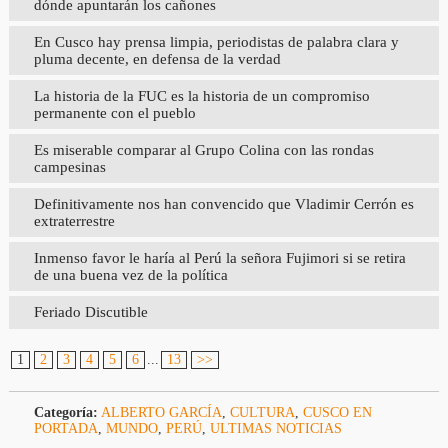
dónde apuntarán los cañones
En Cusco hay prensa limpia, periodistas de palabra clara y
pluma decente, en defensa de la verdad
La historia de la FUC es la historia de un compromiso
permanente con el pueblo
Es miserable comparar al Grupo Colina con las rondas
campesinas
Definitivamente nos han convencido que Vladimir Cerrón es
extraterrestre
Inmenso favor le haría al Perú la señora Fujimori si se retira
de una buena vez de la política
Feriado Discutible
1
2
3
4
5
6
...
13
>>
Categoría:
ALBERTO GARCÍA
,
CULTURA
,
CUSCO EN
PORTADA
,
MUNDO
,
PERÚ
,
ULTIMAS NOTICIAS