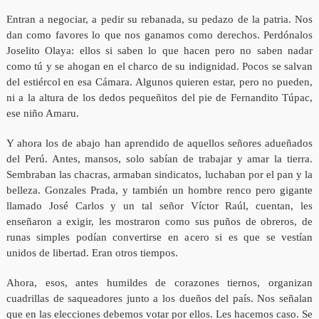
Entran a negociar, a pedir su rebanada, su pedazo de la patria. Nos
dan como favores lo que nos ganamos como derechos. Perdónalos
Joselito Olaya: ellos si saben lo que hacen pero no saben nadar
como tú y se ahogan en el charco de su indignidad. Pocos se salvan
del estiércol en esa Cámara. Algunos quieren estar, pero no pueden,
ni a la altura de los dedos pequeñitos del pie de Fernandito Túpac,
ese niño Amaru.
Y ahora los de abajo han aprendido de aquellos señores adueñados
del Perú. Antes, mansos, solo sabían de trabajar y amar la tierra.
Sembraban las chacras, armaban sindicatos, luchaban por el pan y la
belleza. Gonzales Prada, y también un hombre renco pero gigante
llamado José Carlos y un tal señor Víctor Raúl, cuentan, les
enseñaron a exigir, les mostraron como sus puños de obreros, de
runas simples podían convertirse en acero si es que se vestían
unidos de libertad. Eran otros tiempos.
Ahora, esos, antes humildes de corazones tiernos, organizan
cuadrillas de saqueadores junto a los dueños del país. Nos señalan
que en las elecciones debemos votar por ellos. Les hacemos caso. Se