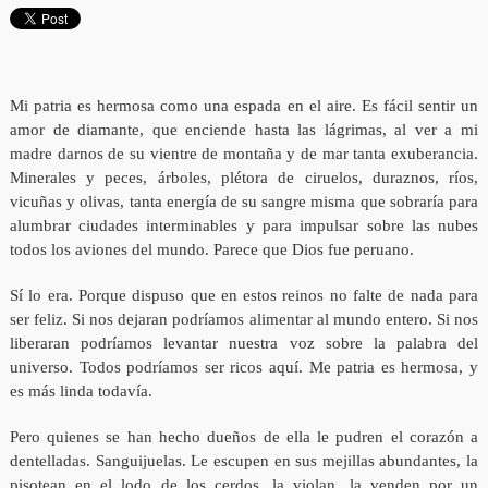
Mi patria es hermosa como una espada en el aire. Es fácil sentir un
amor de diamante, que enciende hasta las lágrimas, al ver a mi
madre darnos de su vientre de montaña y de mar tanta exuberancia.
Minerales y peces, árboles, plétora de ciruelos, duraznos, ríos,
vicuñas y olivas, tanta energía de su sangre misma que sobraría para
alumbrar ciudades interminables y para impulsar sobre las nubes
todos los aviones del mundo. Parece que Dios fue peruano.
Sí lo era. Porque dispuso que en estos reinos no falte de nada para
ser feliz. Si nos dejaran podríamos alimentar al mundo entero. Si nos
liberaran podríamos levantar nuestra voz sobre la palabra del
universo. Todos podríamos ser ricos aquí. Me patria es hermosa, y
es más linda todavía.
Pero quienes se han hecho dueños de ella le pudren el corazón a
dentelladas. Sanguijuelas. Le escupen en sus mejillas abundantes, la
pisotean en el lodo de los cerdos, la violan, la venden por un