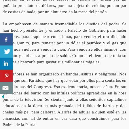
puñado prostituto de dólares, por una tarjeta de crédito, por un par
de cositas de nada, por un almuerzo en la mesa del patrón.
La empobrecen de manera irremediable los dueños del poder. Se
han hecho presidentes y entrado a Palacio de Gobierno para hacer
negocios, para trapichear con el mar, para vender el oro diciendo
que es granito, para rematar por un dólar el petróleo y el gas que
luego nos vuelven a vender a cien. Para venderse ellos mismos, con
su terno y corbata, a precio de saldo. Como si el tiempo de toda su
vida les alcanzaría para gastar sus millonarias migajas.
Los señores se han organizado en bandas, astutas y peligrosas. Nos
dicen que son Partidos, que hay que votar por ellos para sentarlos en
las poltronas del Congreso. Eso es democracia, nos enseñan. Entran
las vecinas del barrio con las ínfulas políticas aprendidas en la hora
punta de la televisión. Se sientan junto a ellas señoritos capitalinos
educados en la doctrina más granada del fulbito de barrio y dos
chelas más pe, para celebrar. Alarifes de adular a quien esté en las
encuestas con tal de entrar en esa casa que construimos para los
Padres de la Patria.