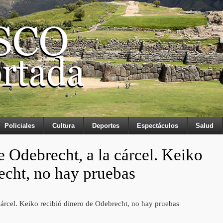
Policiales
Cultura
Deportes
Espectáculos
Salud
e Odebrecht, a la cárcel. Keiko
echt, no hay pruebas