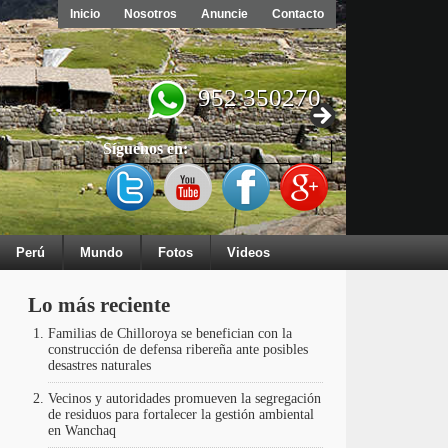
Inicio
Nosotros
Anuncie
Contacto
952 350270
Síguenos en:
Perú
Mundo
Fotos
Videos
Lo más reciente
Familias de Chilloroya se benefician con la
construcción de defensa ribereña ante posibles
desastres naturales
Vecinos y autoridades promueven la segregación
de residuos para fortalecer la gestión ambiental
en Wanchaq