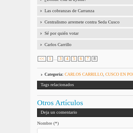
Las cobranzas de Carranza
Centralismo arremete contra Seda Cusco
Sé por quién votar
Carlos Carrillo
<<
1
...
3
4
5
6
7
8
Categoría:
CARLOS CARRILLO
,
CUSCO EN P
Tags relacionados
Otros Artículos
Deja un comentario
Nombre (*)