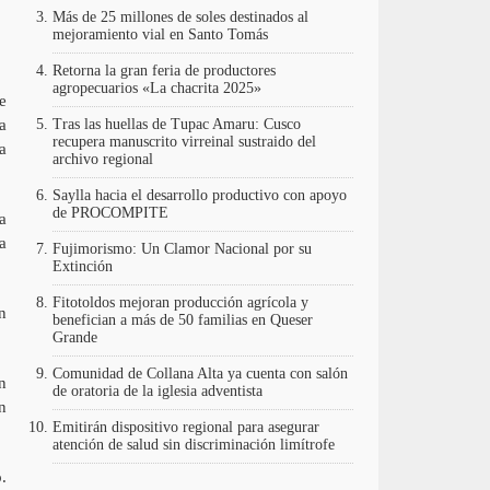
Más de 25 millones de soles destinados al
mejoramiento vial en Santo Tomás
Retorna la gran feria de productores
agropecuarios «La chacrita 2025»
e
a
Tras las huellas de Tupac Amaru: Cusco
recupera manuscrito virreinal sustraido del
a
archivo regional
Saylla hacia el desarrollo productivo con apoyo
de PROCOMPITE
a
a
Fujimorismo: Un Clamor Nacional por su
Extinción
Fitotoldos mejoran producción agrícola y
n
benefician a más de 50 familias en Queser
Grande
Comunidad de Collana Alta ya cuenta con salón
n
de oratoria de la iglesia adventista
n
Emitirán dispositivo regional para asegurar
atención de salud sin discriminación limítrofe
.