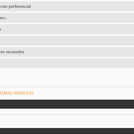
voto preferencial
es».
o
ros recuerdos
TIMAS NOTICIAS