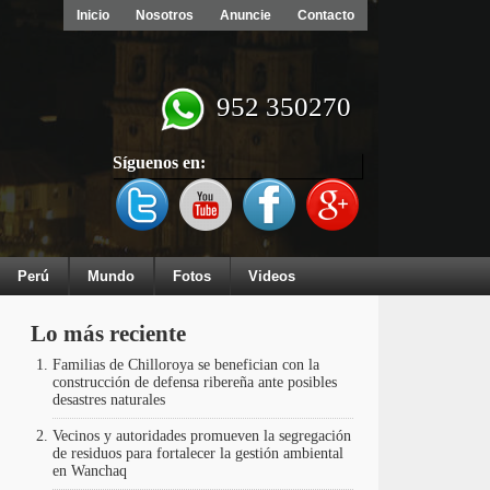
Inicio
Nosotros
Anuncie
Contacto
952 350270
Síguenos en:
Perú
Mundo
Fotos
Videos
Lo más reciente
Familias de Chilloroya se benefician con la
construcción de defensa ribereña ante posibles
desastres naturales
Vecinos y autoridades promueven la segregación
de residuos para fortalecer la gestión ambiental
en Wanchaq