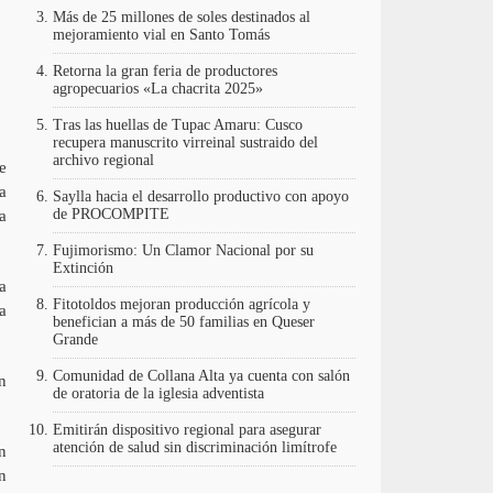
Más de 25 millones de soles destinados al
mejoramiento vial en Santo Tomás
Retorna la gran feria de productores
agropecuarios «La chacrita 2025»
Tras las huellas de Tupac Amaru: Cusco
recupera manuscrito virreinal sustraido del
archivo regional
e
a
Saylla hacia el desarrollo productivo con apoyo
de PROCOMPITE
a
Fujimorismo: Un Clamor Nacional por su
Extinción
a
Fitotoldos mejoran producción agrícola y
a
benefician a más de 50 familias en Queser
Grande
Comunidad de Collana Alta ya cuenta con salón
n
de oratoria de la iglesia adventista
Emitirán dispositivo regional para asegurar
atención de salud sin discriminación limítrofe
n
n