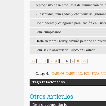
A propósito de la propuesta de eliminación del 
«Resentidos, renegados y chauvinistas ignorant
Contundente y categórica paralización en Cusc
Feliz cumpleaños
Hasta siempre Freddy, vivirás perenne en nuest
Feliz sexto aniversario Cusco en Portada
<<
1
2
3
4
5
6
7
8
>>
Categoría:
CARLOS CARRILLO
,
POLÍTICA
,
UL
Tags relacionados
Otros Artículos
Deja un comentario