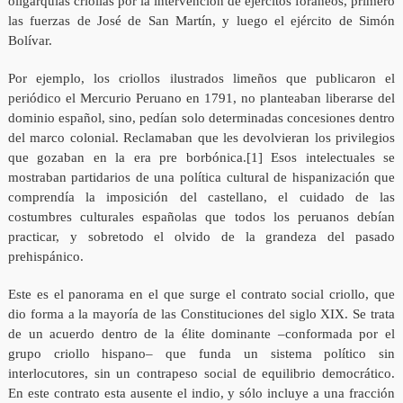
oligarquías criollas por la intervención de ejércitos foráneos, primero
las fuerzas de José de San Martín, y luego el ejército de Simón
Bolívar.
Por ejemplo, los criollos ilustrados limeños que publicaron el
periódico el Mercurio Peruano en 1791, no planteaban liberarse del
dominio español, sino, pedían solo determinadas concesiones dentro
del marco colonial. Reclamaban que les devolvieran los privilegios
que gozaban en la era pre borbónica.[1] Esos intelectuales se
mostraban partidarios de una política cultural de hispanización que
comprendía la imposición del castellano, el cuidado de las
costumbres culturales españolas que todos los peruanos debían
practicar, y sobretodo el olvido de la grandeza del pasado
prehispánico.
Este es el panorama en el que surge el contrato social criollo, que
dio forma a la mayoría de las Constituciones del siglo XIX. Se trata
de un acuerdo dentro de la élite dominante –conformada por el
grupo criollo hispano– que funda un sistema político sin
interlocutores, sin un contrapeso social de equilibrio democrático.
En este contrato esta ausente el indio, y sólo incluye a una fracción