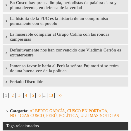
En Cusco hay prensa limpia, periodistas de palabra clara y
pluma decente, en defensa de la verdad
La historia de la FUC es la historia de un compromiso
permanente con el pueblo
Es miserable comparar al Grupo Colina con las rondas
campesinas
Definitivamente nos han convencido que Vladimir Cerrón es
extraterrestre
Inmenso favor le haría al Perú la señora Fujimori si se retira
de una buena vez de la política
Feriado Discutible
1
2
3
4
5
6
...
13
>>
Categoría:
ALBERTO GARCÍA
,
CUSCO EN PORTADA
,
NOTICIAS CUSCO
,
PERÚ
,
POLÍTICA
,
ULTIMAS NOTICIAS
Tags relacionados