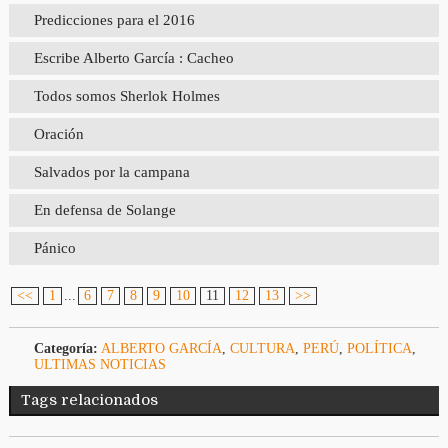
Predicciones para el 2016
Escribe Alberto García : Cacheo
Todos somos Sherlok Holmes
Oración
Salvados por la campana
En defensa de Solange
Pánico
<<
1
...
6
7
8
9
10
11
12
13
>>
Categoría:
ALBERTO GARCÍA
,
CULTURA
,
PERÚ
,
POLÍTICA
,
ULTIMAS NOTICIAS
Tags relacionados