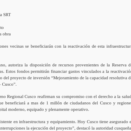
ra SRT
nto
a obra
es vecinas se beneficiarán con la reactivación de esta infraestructur
ano, autoriza la disposición de recursos provenientes de la Reserva d
. Estos fondos permitirán financiar gastos vinculados a la reactivació
co del proyecto de inversión “Mejoramiento de la capacidad resolutiva d
– Cusco”.
ierno Regional Cusco reafirman su compromiso con el derecho a la salud
que beneficiará a mas de 1 millón de ciudadanos del Cusco y regione
pital moderno, equipado y plenamente operativo.
xistente en infraestructura y equipamiento. Hoy Cusco tiene asegurado e
 interrupciones la ejecución del proyecto”, destacó la autoridad cusqueña