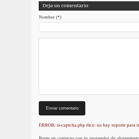
Deja un comentario
Nombre (*)
ERROR: si-captcha.php dice: no hay soporte para
Ponte en contacto con tu proveedor de alojamient