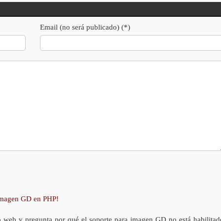
Email (no será publicado) (*)
 imagen GD en PHP!
o web y pregunta por qué el soporte para imagen GD no está habilitad